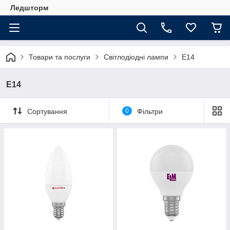
Ледшторм
Товари та послуги
Світлодіодні лампи
E14
E14
Сортування
0
Фільтри