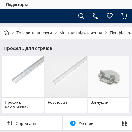
Ледшторм
Товари та послуги
Монтаж і підключення
Профіль дл
Профіль для стрічок
Профіль
Розсіювач
Заглушки
алюмінієвий
Сортування
0
Фільтри