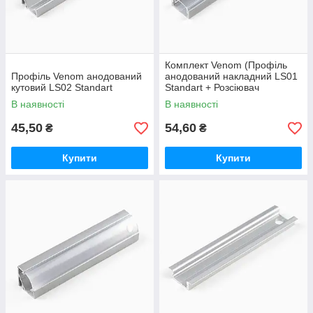
Комплект Venom (Профіль
Профіль Venom анодований
анодований накладний LS01
кутовий LS02 Standart
Standart + Розсіювач
Standart)
В наявності
В наявності
45,50
54,60
₴
₴
Купити
Купити