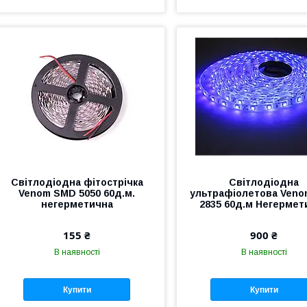
Світлодіодна фітострічка
Світлодіодна
Venom SMD 5050 60д.м.
ультрафіолетова Ven
негерметична
2835 60д.м Негермет
155 ₴
900 ₴
В наявності
В наявності
Купити
Купити