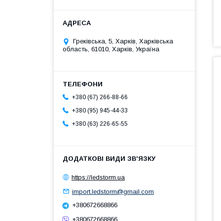
Греківська, 5, Харків, Харківська
область, 61010, Харків, Україна
+380 (67) 266-88-66
+380 (95) 945-44-33
+380 (63) 226-65-55
https://ledstorm.ua
import.ledstorm@gmail.com
+380672668866
+380672668866