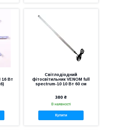
Світлодіодний
 16 Вт
фітосвітильник VENOM full
6)
spectrum-10 10 Вт 60 см
380 ₴
В наявності
Купити