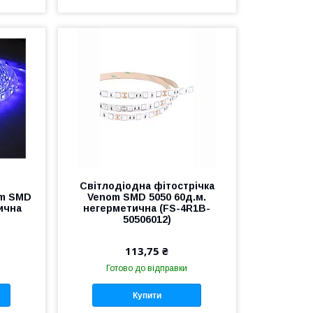
Світлодіодна фітострічка
om SMD
Venom SMD 5050 60д.м.
ична
негерметична (FS-4R1B-
50506012)
113,75 ₴
Готово до відправки
Купити