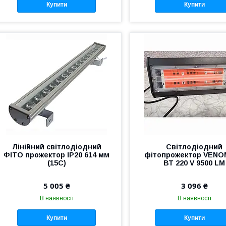
Купити
Купити
Лінійний світлодіодний
Світлодіодний
ФІТО прожектор IP20 614 мм
фітопрожектор VENO
(15С)
ВТ 220 V 9500 LM
5 005 ₴
3 096 ₴
В наявності
В наявності
Купити
Купити