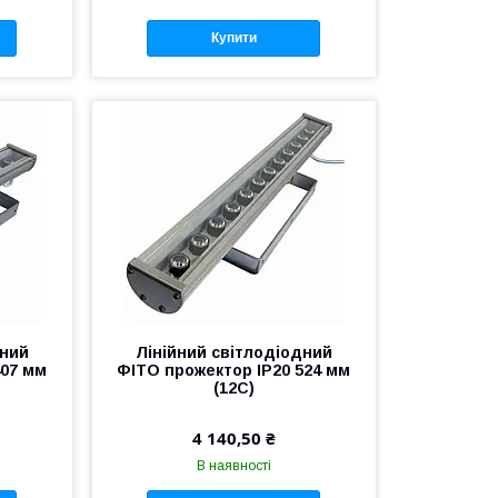
Купити
дний
Лінійний світлодіодний
407 мм
ФІТО прожектор IP20 524 мм
(12С)
4 140,50 ₴
В наявності