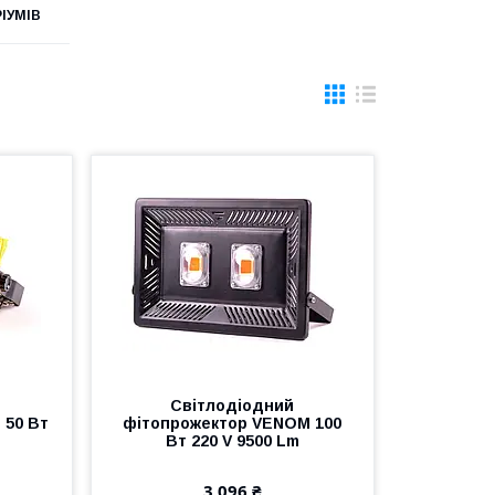
ІУМІВ
Світлодіодний
 50 Вт
фітопрожектор VENOM 100
Вт 220 V 9500 Lm
3 096 ₴