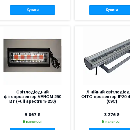
Купити
Купити
Світлодіодний
Лінійний світлодіо
фітопрожектор VENOM 250
ФІТО прожектор IP20 
Вт (Full spectrum-250)
(09С)
5 067 ₴
3 276 ₴
В наявності
В наявності