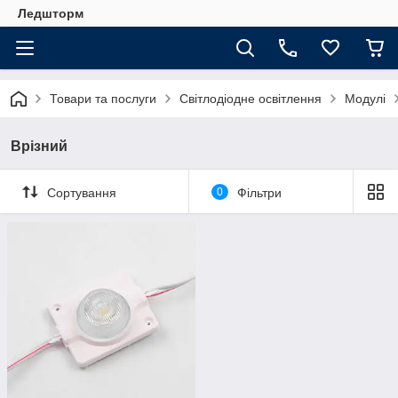
Ледшторм
Товари та послуги
Світлодіодне освітлення
Модулі
Врізний
Сортування
0
Фільтри