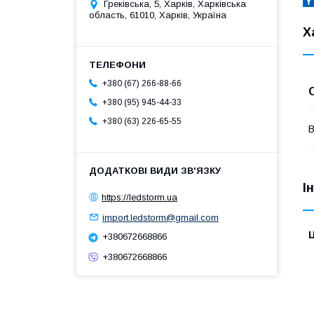
Греківська, 5, Харків, Харківська
область, 61010, Харків, Україна
Х
+380 (67) 266-88-66
+380 (95) 945-44-33
+380 (63) 226-65-55
В
І
https://ledstorm.ua
import.ledstorm@gmail.com
Ц
+380672668866
+380672668866