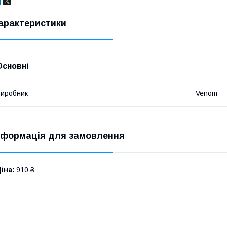
арактеристики
Основні
иробник
Venom
нформація для замовлення
іна:
910 ₴