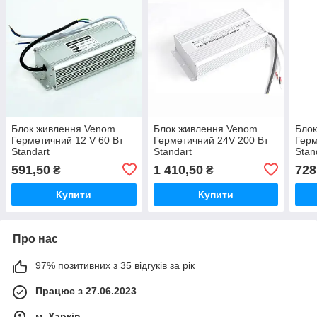
Блок живлення Venom
Блок живлення Venom
Бло
Герметичний 12 V 60 Вт
Герметичний 24V 200 Вт
Герм
Standart
Standart
Stan
591,50
1 410,50
728
₴
₴
Купити
Купити
Про нас
97% позитивних з 35 відгуків за рік
Працює з 27.06.2023
м. Харків