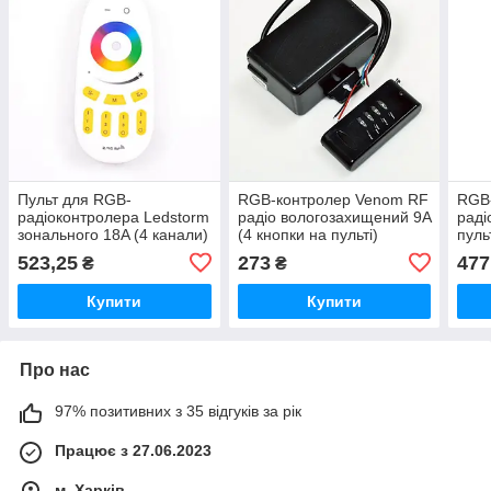
Пульт для RGB-
RGB-контролер Venom RF
RGB
радіоконтролера Ledstorm
радіо вологозахищений 9A
раді
зонального 18A (4 канали)
(4 кнопки на пульті)
пуль
523,25
273
477
₴
₴
Купити
Купити
Про нас
97% позитивних з 35 відгуків за рік
Працює з 27.06.2023
м. Харків