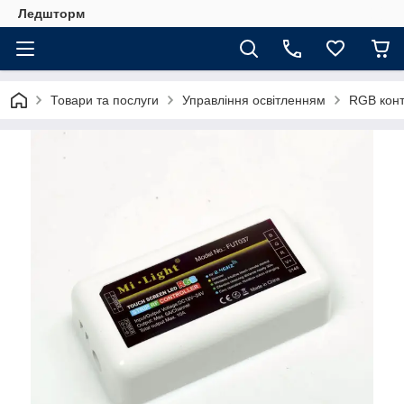
Ледшторм
Товари та послуги
Управління освітленням
RGB кон