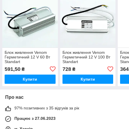
Блок живлення Venom
Блок живлення Venom
Бло
Герметичний 12 V 60 Вт
Герметичний 12 V 100 Вт
Герм
Standart
Standart
Stan
591,50
728
364
₴
₴
Купити
Купити
Про нас
97% позитивних з 35 відгуків за рік
Працює з 27.06.2023
м. Харків