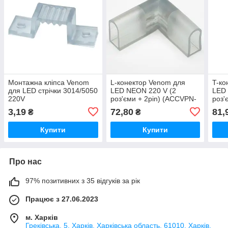
Монтажна кліпса Venom
L-конектор Venom для
T-ко
для LED стрічки 3014/5050
LED NEON 220 V (2
LED 
220V
роз'єми + 2pin) (ACCVPN-
роз'
LC)
TC)
3,19
72,80
81,
₴
₴
Купити
Купити
Про нас
97% позитивних з 35 відгуків за рік
Працює з 27.06.2023
м. Харків
Греківська, 5, Харків, Харківська область, 61010, Харків,