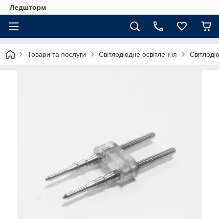
Ледшторм
Товари та послуги
Світлодіодне освітлення
Світлоді