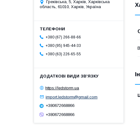
Греківська, 5, Харків, Харківська
Х
область, 61010, Харків, Україна
+380 (67) 266-88-66
+380 (95) 945-44-33
В
+380 (63) 226-65-55
І
https://ledstorm.ua
Ц
import.ledstorm@gmail.com
+380672668866
+380672668866