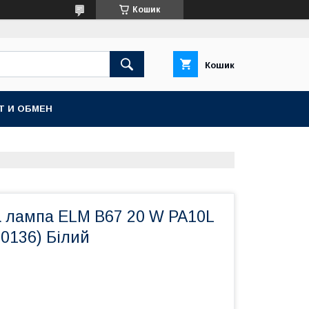
Кошик
Кошик
Т И ОБМЕН
а лампа ELM B67 20 W PA10L
-0136) Білий