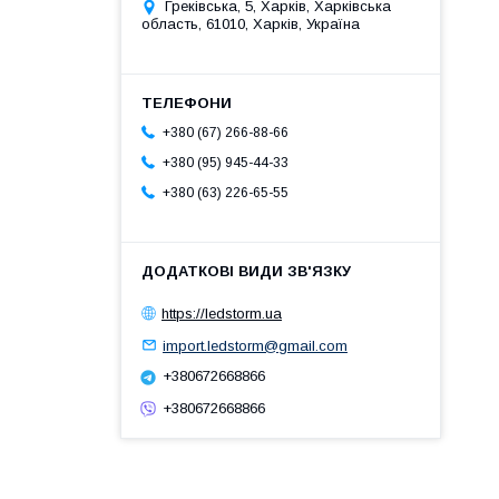
Греківська, 5, Харків, Харківська
область, 61010, Харків, Україна
+380 (67) 266-88-66
+380 (95) 945-44-33
+380 (63) 226-65-55
https://ledstorm.ua
import.ledstorm@gmail.com
+380672668866
+380672668866