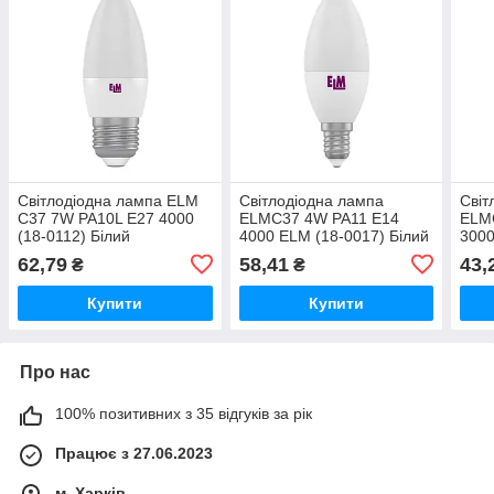
Світлодіодна лампа ELM
Світлодіодна лампа
Світ
C37 7W PA10L E27 4000
ELMС37 4W PA11 E14
ELM
(18-0112) Білий
4000 ELM (18-0017) Білий
3000
Тепл
62,79
58,41
43,
₴
₴
Купити
Купити
Про нас
100% позитивних з 35 відгуків за рік
Працює з 27.06.2023
м. Харків