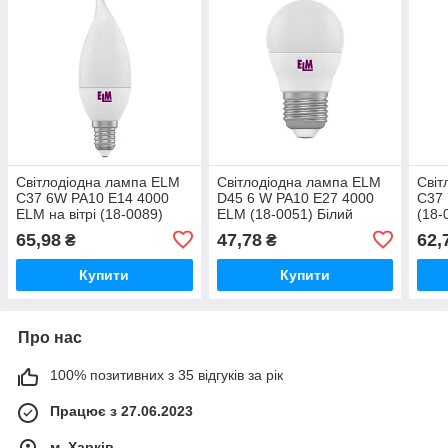
Світлодіодна лампа ELM
Світлодіодна лампа ELM
Світ
С37 6W PA10 E14 4000
D45 6 W PA10 E27 4000
C37 
ELM на вітрі (18-0089)
ELM (18-0051) Білий
(18-
Білий
65,98
47,78
62,
₴
₴
Купити
Купити
Про нас
100% позитивних з 35 відгуків за рік
Працює з 27.06.2023
м. Харків