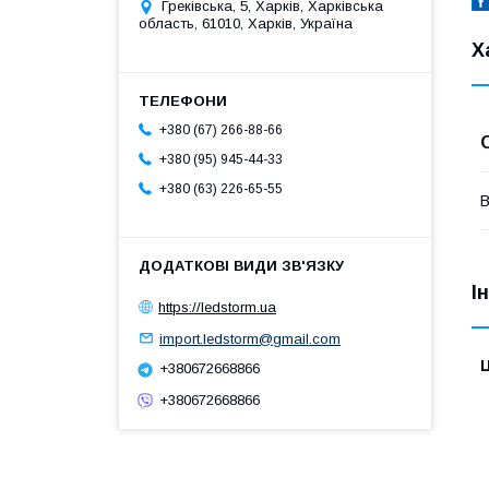
Греківська, 5, Харків, Харківська
область, 61010, Харків, Україна
Х
+380 (67) 266-88-66
+380 (95) 945-44-33
+380 (63) 226-65-55
В
І
https://ledstorm.ua
import.ledstorm@gmail.com
Ц
+380672668866
+380672668866