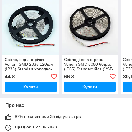
Світлодіодна стрічка
Світлодіодна стрічка
Світ
Venom SMD 2835 120д.м.
Venom SMD 5050 60д.м.
Veno
(IP33) Standart холодно-
(IP65) Standart біла (VST-
(IP3
біла (VST-2835121200-
5050120601-W) Білий
біла
44
66
39,
₴
₴
CW) Холодно-білий
CW) 
Купити
Купити
Про нас
97% позитивних з 35 відгуків за рік
Працює з 27.06.2023