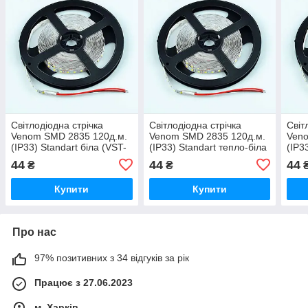
Світлодіодна стрічка
Світлодіодна стрічка
Світ
Venom SMD 2835 120д.м.
Venom SMD 2835 120д.м.
Veno
(IP33) Standart біла (VST-
(IP33) Standart тепло-біла
(IP3
2835121200-W) Білий
(VST-2835121200-WW)
біла
44
44
44
₴
₴
Тепло-білий
CW) 
Купити
Купити
Про нас
97% позитивних з 34 відгуків за рік
Працює з 27.06.2023
м. Харків