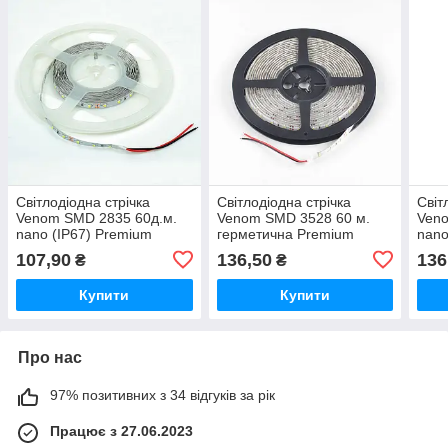
Світлодіодна стрічка
Світлодіодна стрічка
Світ
Venom SMD 2835 60д.м.
Venom SMD 3528 60 м.
Veno
nano (IP67) Premium
герметична Premium
nano
тепло-біла (VP-
тепло-біла (VP-
тепл
107,90
136,50
136
₴
₴
2835120601-WW) Тепло-
3528120601-WW) Тепло-
352
білий
білий
біли
Купити
Купити
Про нас
97% позитивних з 34 відгуків за рік
Працює з 27.06.2023