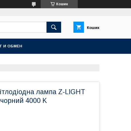
Кошик
Кошик
Т И ОБМЕН
вітлодіодна лампа Z-LIGHT
 чорний 4000 K