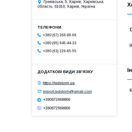
Греківська, 5, Харків, Харківська
Х
область, 61010, Харків, Україна
+380 (67) 266-88-66
+380 (95) 945-44-33
В
+380 (63) 226-65-55
І
https://ledstorm.ua
Ц
import.ledstorm@gmail.com
+380672668866
+380672668866