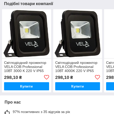
Подібні товари компанії
Світлодіодний прожектор
Світлодіодний прожектор
Світ
VELA COB Professional
VELA COB Professional
VELA
10ВТ 3000 K 220 V IP65
10ВТ 4000K 220 V IP65
10ВТ
Тепло білий (120-0401-
нейтрально білий (120-
холо
298,10
298,10
298
₴
₴
00004) Тепло-білий
0401-00005) Нейтрально-
0000
білий
Купити
Купити
Про нас
97% позитивних з 35 відгуків за рік