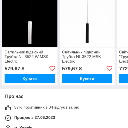
Світильник підвісний
Світильник підвісний
Світ
Трубка NL 3522 W MSK
Трубка NL 3522 MSK
"Тру
Electric
Electric
Elect
579,67
579,67
772
₴
₴
Купити
Купити
Про нас
97% позитивних з 34 відгуків за рік
Працює з 27.06.2023
м. Харків