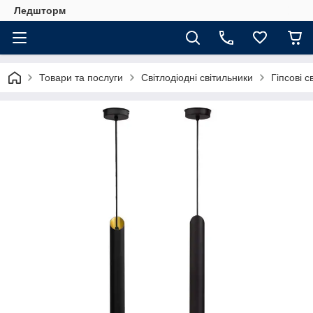
Ледшторм
Товари та послуги
Світлодіодні світильники
Гіпсові с