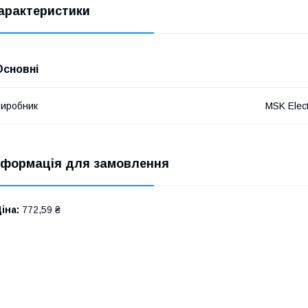
арактеристики
Основні
иробник
MSK Elect
нформація для замовлення
іна:
772,59 ₴