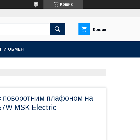
Кошик
Кошик
Т И ОБМЕН
із поворотним плафоном на
57W MSK Electric