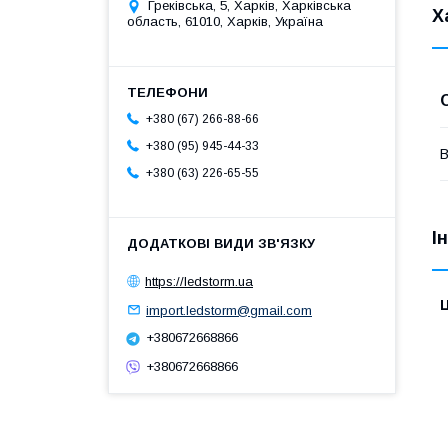
Греківська, 5, Харків, Харківська
Х
область, 61010, Харків, Україна
+380 (67) 266-88-66
+380 (95) 945-44-33
В
+380 (63) 226-65-55
І
https://ledstorm.ua
Ц
import.ledstorm@gmail.com
+380672668866
+380672668866