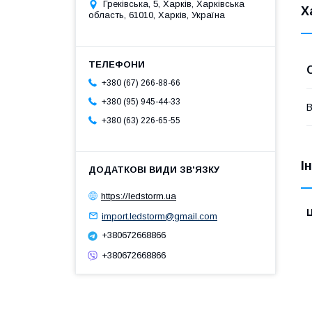
Греківська, 5, Харків, Харківська
Х
область, 61010, Харків, Україна
+380 (67) 266-88-66
+380 (95) 945-44-33
В
+380 (63) 226-65-55
І
https://ledstorm.ua
Ц
import.ledstorm@gmail.com
+380672668866
+380672668866