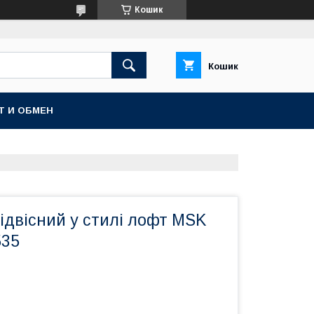
Кошик
Кошик
Т И ОБМЕН
ідвісний у стилі лофт MSK
535