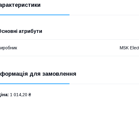
арактеристики
Основні атрибути
иробник
MSK Elect
нформація для замовлення
іна:
1 014,20 ₴