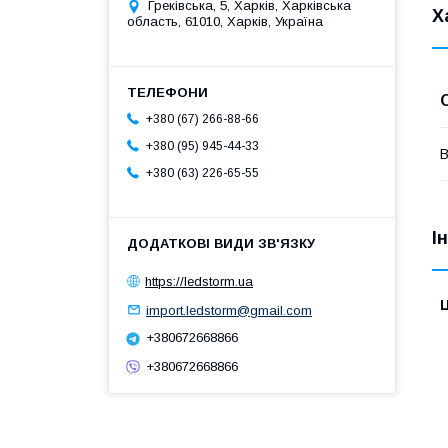
Греківська, 5, Харків, Харківська
Х
область, 61010, Харків, Україна
+380 (67) 266-88-66
+380 (95) 945-44-33
В
+380 (63) 226-65-55
І
https://ledstorm.ua
Ц
import.ledstorm@gmail.com
+380672668866
+380672668866