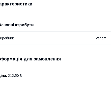
арактеристики
Основні атрибути
иробник
Venom
нформація для замовлення
іна:
212,50 ₴