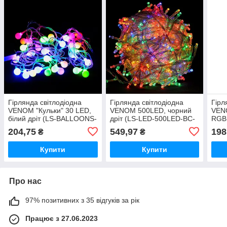
Гірлянда світлодіодна
Гірлянда світлодіодна
Гірл
VENOM "Кульки" 30 LED,
VENOM 500LED, чорний
VENO
білий дріт (LS-BALLOONS-
дріт (LS-LED-500LED-BC-
RGB 
30LED-WC-RGB)
MIX) RGB
біли
204,75
549,97
198
₴
₴
10L
Купити
Купити
Про нас
97% позитивних з 35 відгуків за рік
Працює з 27.06.2023