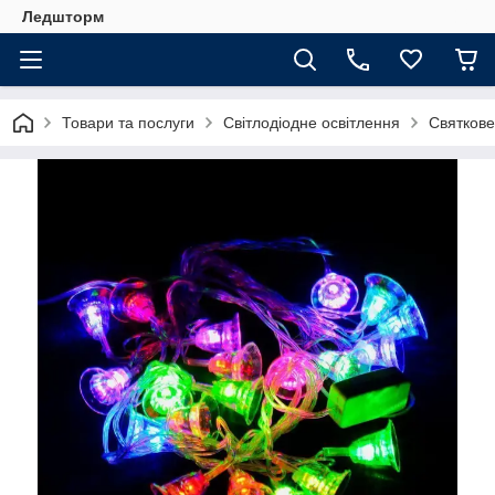
Ледшторм
Товари та послуги
Світлодіодне освітлення
Святкове