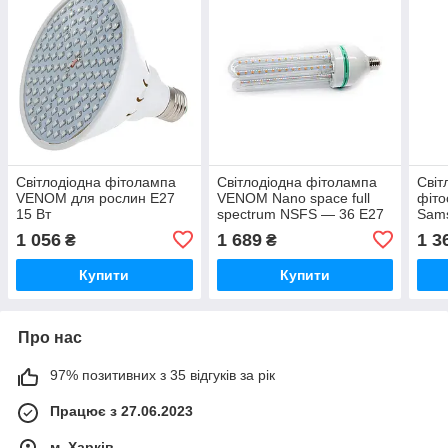
Світлодіодна фітолампа
Світлодіодна фітолампа
Світ
VENOM для рослин E27
VENOM Nano space full
фіто
15 Вт
spectrum NSFS — 36 Е27
Sams
36 Вт
Вт 1
1 056
1 689
1 3
₴
₴
Купити
Купити
Про нас
97% позитивних з 35 відгуків за рік
Працює з 27.06.2023
м. Харків