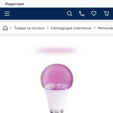
Ледшторм
Товари та послуги
Світлодіодне освітлення
Фитоосв