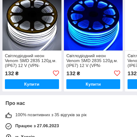
Світлодіодний неон
Світлодіодний неон
Світ
Venom SMD 2835 120д.м.
Venom SMD 2835 120д.м.
Veno
(IP67) 12 V (VPN-
(IP67) 12 V (VPN-
(IP6
283512012-W) білий Білий
283512012-B) синій
283
132
132
132
₴
₴
біли
Купити
Купити
Про нас
100% позитивних з 35 відгуків за рік
Працює з 27.06.2023
м. Харків