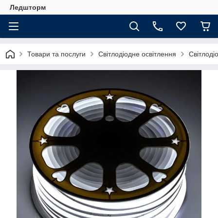
Ледшторм
Товари та послуги
Світлодіодне освітлення
Світлоді