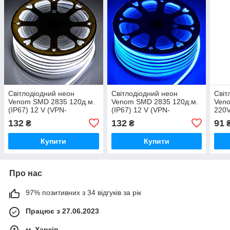
Світлодіодний неон
Світлодіодний неон
Світ
Venom SMD 2835 120д.м.
Venom SMD 2835 120д.м.
Veno
(IP67) 12 V (VPN-
(IP67) 12 V (VPN-
220V
283512012-W) білий Білий
283512012-B) синій
2835
132
132
91
₴
₴
RGB
Купити
Купити
Про нас
97% позитивних з 34 відгуків за рік
Працює з 27.06.2023
м. Харків