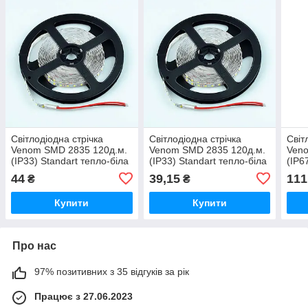
Світлодіодна стрічка
Світлодіодна стрічка
Світ
Venom SMD 2835 120д.м.
Venom SMD 2835 120д.м.
Veno
(IP33) Standart тепло-біла
(IP33) Standart тепло-біла
(IP6
(VST-2835121200-WW)
(VST-2835121200-WW)
2835
44
39,15
111
₴
₴
Тепло-білий
Тепло-білий
Чер
Купити
Купити
Про нас
97% позитивних з 35 відгуків за рік
Працює з 27.06.2023