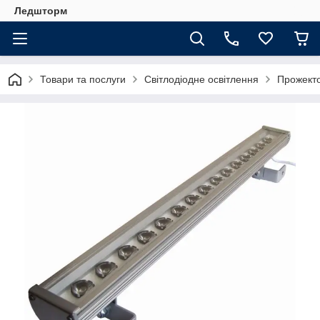
Ледшторм
Товари та послуги
Світлодіодне освітлення
Прожект