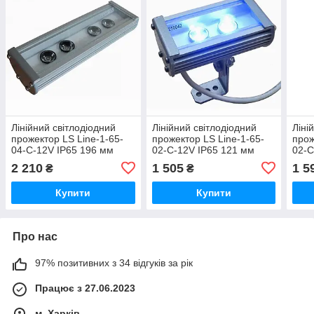
Лінійний світлодіодний
Лінійний світлодіодний
Ліні
прожектор LS Line-1-65-
прожектор LS Line-1-65-
прож
04-C-12V IP65 196 мм
02-C-12V IP65 121 мм
02-C
(04С) Холодно-білий
(02С) Холодно-білий
(02С
2 210
1 505
1 5
₴
₴
Купити
Купити
Про нас
97% позитивних з 34 відгуків за рік
Працює з 27.06.2023
м. Харків