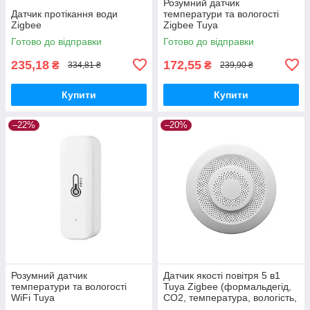
Розумний датчик
Датчик протікання води
температури та вологості
Zigbee
Zigbee Tuya
Готово до відправки
Готово до відправки
235,18
172,55
₴
₴
334,81 ₴
239,90 ₴
Купити
Купити
–22%
–20%
Розумний датчик
Датчик якості повітря 5 в1
температури та вологості
Tuya Zigbee (формальдегід,
WiFi Tuya
CO2, температура, вологість,
VOC)