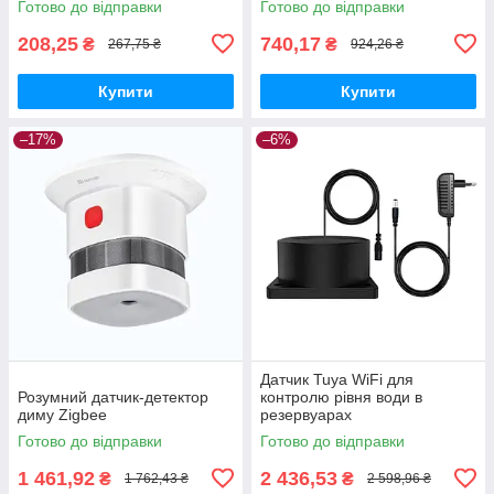
Готово до відправки
Готово до відправки
208,25
740,17
₴
₴
267,75 ₴
924,26 ₴
Купити
Купити
–17%
–6%
Датчик Tuya WiFi для
Розумний датчик-детектор
контролю рівня води в
диму Zigbee
резервуарах
Готово до відправки
Готово до відправки
1 461,92
2 436,53
₴
₴
1 762,43 ₴
2 598,96 ₴