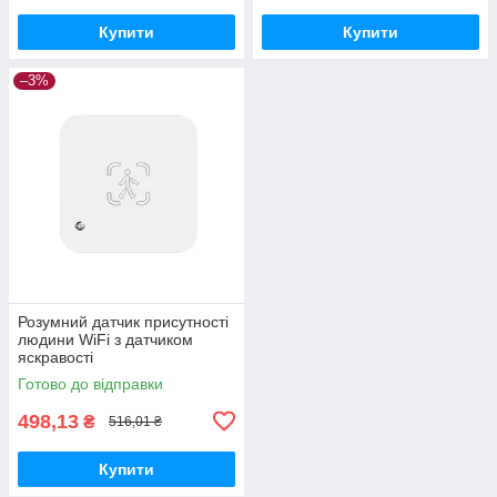
Купити
Купити
–3%
Розумний датчик присутності
людини WiFi з датчиком
яскравості
Готово до відправки
498,13
₴
516,01 ₴
Купити