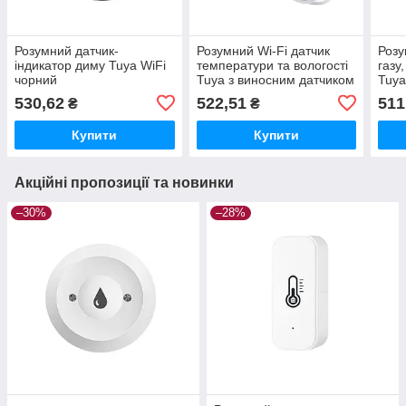
Розумний датчик-
Розумний Wi-Fi датчик
Розу
індикатор диму Tuya WiFi
температури та вологості
газу
чорний
Tuya з виносним датчиком
Tuya
і LCD-дисплеєм
530,62
522,51
511
₴
₴
Купити
Купити
Акційні пропозиції та новинки
–30%
–28%