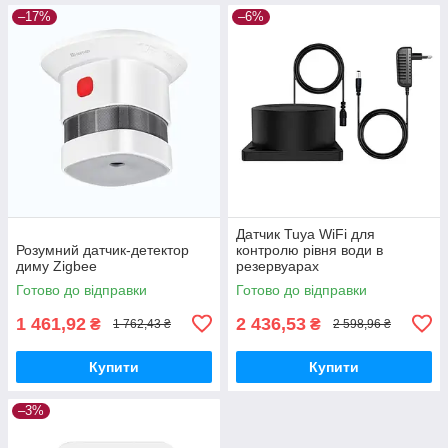
–17%
–6%
Датчик Tuya WiFi для
Розумний датчик-детектор
контролю рівня води в
диму Zigbee
резервуарах
Готово до відправки
Готово до відправки
1 461,92
2 436,53
₴
₴
1 762,43 ₴
2 598,96 ₴
Купити
Купити
–3%