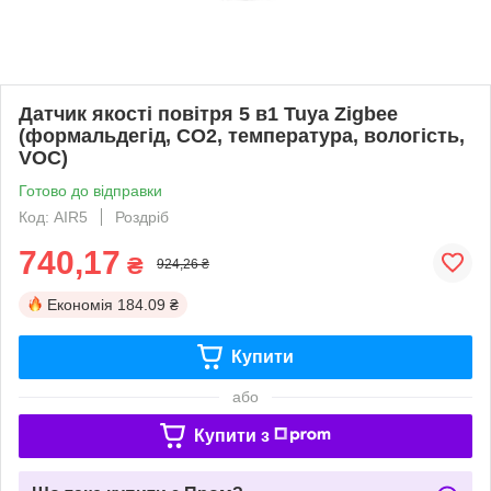
Датчик якості повітря 5 в1 Tuya Zigbee
(формальдегід, CO2, температура, вологість,
VOC)
Готово до відправки
Код: AIR5
Роздріб
740,17
₴
924,26 ₴
Економія
184.09 ₴
Купити
або
Купити з