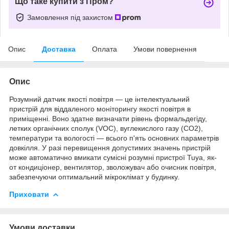
Що таке купити з Пром?
Замовлення під захистом
Опис
Доставка
Оплата
Умови повернення
Опис
Розумний датчик якості повітря — це інтелектуальний
пристрій для віддаленого моніторингу якості повітря в
приміщенні. Воно здатне визначати рівень формальдегіду,
летких органічних сполук (VOC), вуглекислого газу (CO2),
температури та вологості — всього п'ять основних параметрів
довкілля. У разі перевищення допустимих значень пристрій
може автоматично вмикати сумісні розумні пристрої Tuya, як-
от кондиціонер, вентилятор, зволожувач або очисник повітря,
забезпечуючи оптимальний мікроклімат у будинку.
Приховати
Умови доставки