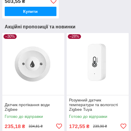
503,55
₴
Купити
Акційні пропозиції та новинки
–30%
–28%
Розумний датчик
Датчик протікання води
температури та вологості
Zigbee
Zigbee Tuya
Готово до відправки
Готово до відправки
235,18
172,55
₴
₴
334,81 ₴
239,90 ₴