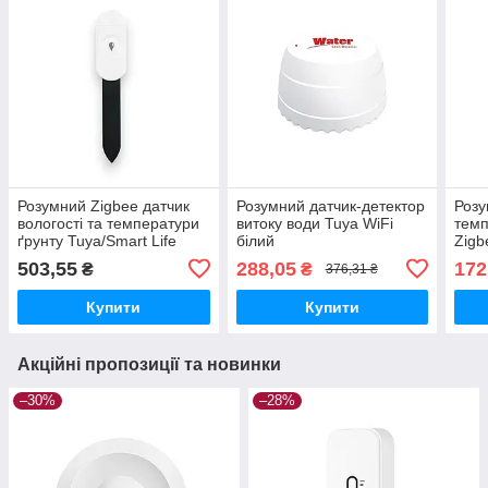
Розумний Zigbee датчик
Розумний датчик-детектор
Розу
вологості та температури
витоку води Tuya WiFi
темп
ґрунту Tuya/Smart Life
білий
Zigb
(IP67)
503,55
288,05
172
₴
₴
376,31 ₴
Купити
Купити
Акційні пропозиції та новинки
–30%
–28%