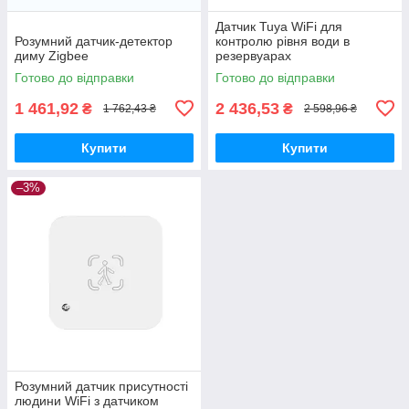
Датчик Tuya WiFi для
Розумний датчик-детектор
контролю рівня води в
диму Zigbee
резервуарах
Готово до відправки
Готово до відправки
1 461,92
2 436,53
₴
₴
1 762,43 ₴
2 598,96 ₴
Купити
Купити
–3%
Розумний датчик присутності
людини WiFi з датчиком