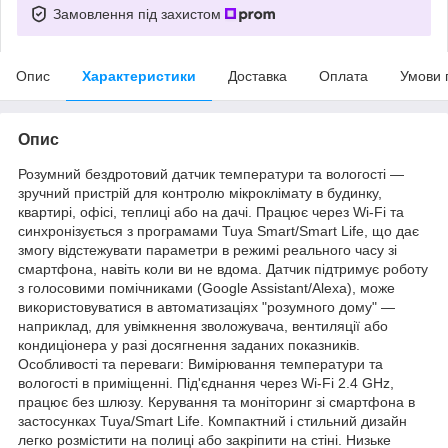
Замовлення під захистом
Опис
Характеристики
Доставка
Оплата
Умови 
Опис
Розумний бездротовий датчик температури та вологості —
зручний пристрій для контролю мікроклімату в будинку,
квартирі, офісі, теплиці або на дачі. Працює через Wi-Fi та
синхронізується з програмами Tuya Smart/Smart Life, що дає
змогу відстежувати параметри в режимі реального часу зі
смартфона, навіть коли ви не вдома. Датчик підтримує роботу
з голосовими помічниками (Google Assistant/Alexa), може
використовуватися в автоматизаціях "розумного дому" —
наприклад, для увімкнення зволожувача, вентиляції або
кондиціонера у разі досягнення заданих показників.
Особливості та переваги: Вимірювання температури та
вологості в приміщенні. Під'єднання через Wi-Fi 2.4 GHz,
працює без шлюзу. Керування та моніторинг зі смартфона в
застосунках Tuya/Smart Life. Компактний і стильний дизайн
легко розмістити на полиці або закріпити на стіні. Низьке