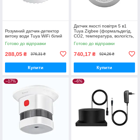
Датчик якості повітря 5 в1
Розумний датчик-детектор
Tuya Zigbee (формальдегід,
витоку води Tuya WiFi білий
CO2, температура, вологість,
VOC)
Готово до відправки
Готово до відправки
288,05
740,17
₴
₴
376,31 ₴
924,26 ₴
Купити
Купити
–17%
–6%